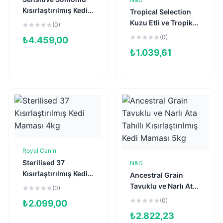
Sepete Ekle
Kısırlaştırılmış Kedi
Tropical Selection
Maması 10kg
Kuzu Etli ve Tropikal
(0)
Meyveli
(0)
₺
4.459,00
Kısırlaştırılmış Kedi
₺
1.039,61
Maması 1,5kg
Royal Canin
Sepete Ekle
Sterilised 37
N&D
Sepete Ekle
Kısırlaştırılmış Kedi
Ancestral Grain
Maması 4kg
Tavuklu ve Narlı Ata
(0)
Tahıllı
(0)
₺
2.099,00
Kısırlaştırılmış Kedi
₺
2.822,23
Maması 5kg