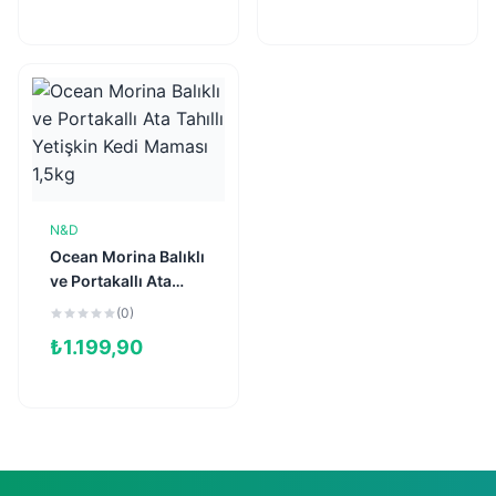
N&D
Sepete Ekle
Ocean Morina Balıklı
ve Portakallı Ata
Tahıllı Yetişkin Kedi
(0)
Maması 1,5kg
₺
1.199,90