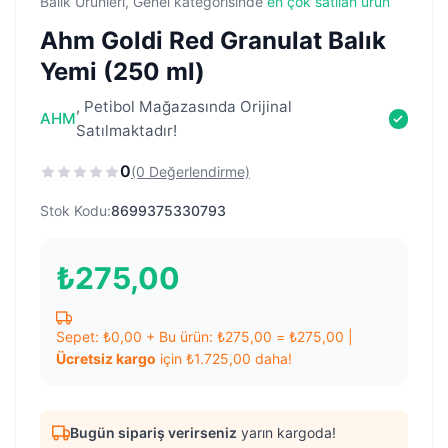
Balık Ürünleri, Genel kategorisinde
en çok satılan ürün
Ahm Goldi Red Granulat Balık
Yemi (250 ml)
, Petibol Mağazasında Orijinal
AHM
Satılmaktadır!
0
(0 Değerlendirme)
Stok Kodu:
8699375330793
₺
275,00
Sepet:
₺
0,00
+ Bu ürün:
₺
275,00
=
₺
275,00
|
Ücretsiz kargo
için
₺
1.725,00
daha!
Bugün sipariş verirseniz
yarın kargoda!