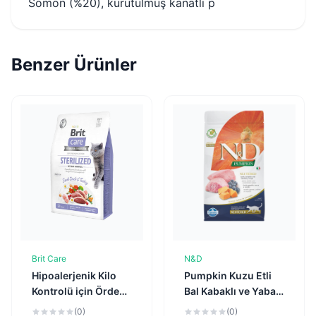
Somon (%20), kurutulmuş kanatlı p
Benzer Ürünler
Brit Care
N&D
Sepete Ekle
Sepete Ekle
Hipoalerjenik Kilo
Pumpkin Kuzu Etli
Kontrolü için Ördekli
Bal Kabaklı ve Yaban
Tahılsız
Mersinli Tahılsız
(0)
(0)