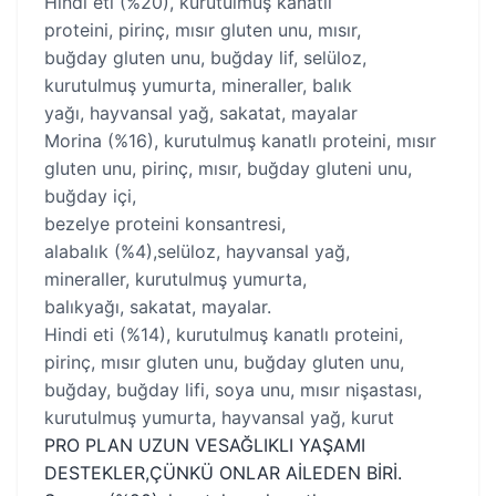
Hindi eti (%20), kurutulmuş kanatlı
proteini, pirinç, mısır gluten unu, mısır,
buğday gluten unu, buğday lif, selüloz,
kurutulmuş yumurta, mineraller, balık
yağı, hayvansal yağ, sakatat, mayalar
Morina (%16), kurutulmuş kanatlı proteini, mısır
gluten unu, pirinç, mısır, buğday gluteni unu,
buğday içi,
bezelye proteini konsantresi,
alabalık (%4),selüloz, hayvansal yağ,
mineraller, kurutulmuş yumurta,
balıkyağı, sakatat, mayalar.
Hindi eti (%14), kurutulmuş kanatlı proteini,
pirinç, mısır gluten unu, buğday gluten unu,
buğday, buğday lifi, soya unu, mısır nişastası,
kurutulmuş yumurta, hayvansal yağ, kurut
PRO PLAN UZUN VESAĞLIKLI YAŞAMI
DESTEKLER,ÇÜNKÜ ONLAR AİLEDEN BİRİ.