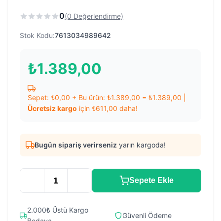
0
(0 Değerlendirme)
Stok Kodu:
7613034989642
₺
1.389,00
Sepet:
₺
0,00
+ Bu ürün:
₺
1.389,00
=
₺
1.389,00
|
Ücretsiz kargo
için
₺
611,00
daha!
Bugün sipariş verirseniz
yarın kargoda!
Sepete Ekle
2.000₺ Üstü Kargo
Güvenli Ödeme
Bedava