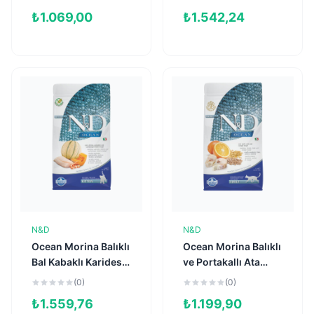
Kısırlaştırılmış Kedi
Kısırlaştırılmış Kedi
₺
1.069,00
₺
1.542,24
Maması 2kg
Maması 1,5kg
N&D
N&D
Sepete Ekle
Sepete Ekle
Ocean Morina Balıklı
Ocean Morina Balıklı
Bal Kabaklı Karidesli
ve Portakallı Ata
ve Kavunlu Tahılsız
Tahıllı Yetişkin Kedi
(0)
(0)
Yavru Kedi Maması
Maması 1,5kg
₺
1.559,76
₺
1.199,90
1,5kg