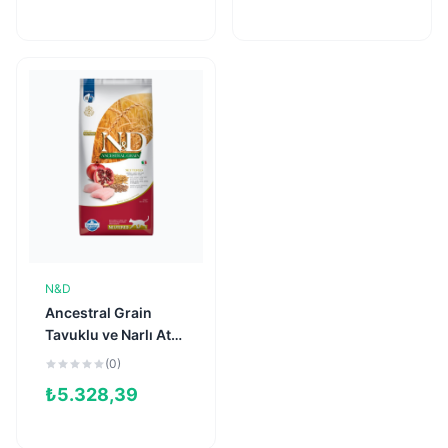
N&D
Sepete Ekle
Ancestral Grain
Tavuklu ve Narlı Ata
Tahıllı
(0)
Kısırlaştırılmış Kedi
₺
5.328,39
Maması 10kg