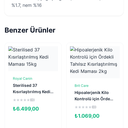
%1.7, nem %16
Benzer Ürünler
Royal Canin
Sepete Ekle
Sterilised 37
Brit Care
Sepete Ekle
Kısırlaştırılmış Kedi
Hipoalerjenik Kilo
Maması 15kg
Kontrolü için Ördekli
(0)
Tahılsız
(0)
₺
6.499,00
Kısırlaştırılmış Kedi
₺
1.069,00
Maması 2kg