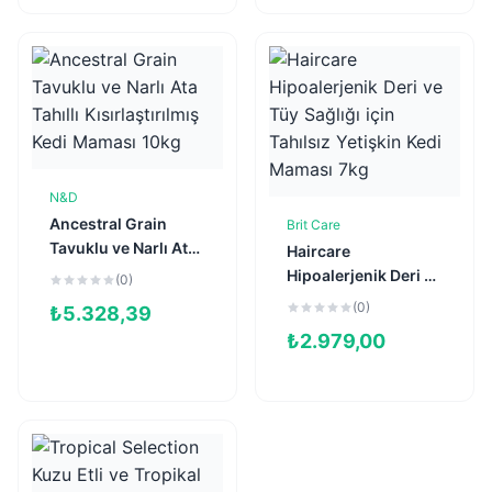
N&D
Sepete Ekle
Ancestral Grain
Brit Care
Sepete Ekle
Tavuklu ve Narlı Ata
Haircare
Tahıllı
Hipoalerjenik Deri ve
(0)
Kısırlaştırılmış Kedi
Tüy Sağlığı için
(0)
₺
5.328,39
Maması 10kg
Tahılsız Yetişkin
₺
2.979,00
Kedi Maması 7kg