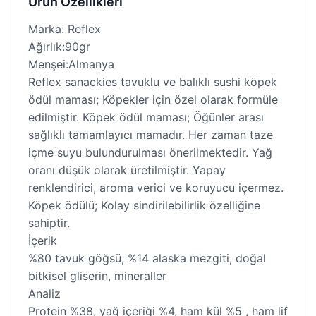
Ürün Özellikleri
Marka: Reflex
Ağırlık:90gr
Menşei:Almanya
Reflex sanackies tavuklu ve balıklı sushi köpek
ödül maması; Köpekler için özel olarak formüle
edilmiştir. Köpek ödül maması; Öğünler arası
sağlıklı tamamlayıcı mamadır. Her zaman taze
içme suyu bulundurulması önerilmektedir. Yağ
oranı düşük olarak üretilmiştir. Yapay
renklendirici, aroma verici ve koruyucu içermez.
Köpek ödülü; Kolay sindirilebilirlik özelliğine
sahiptir.
İçerik
%80 tavuk göğsü, %14 alaska mezgiti, doğal
bitkisel gliserin, mineraller
Analiz
Protein %38, yağ içeriği %4, ham kül %5 , ham lif