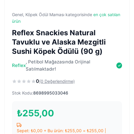
Genel, Köpek Ödül Maması kategorisinde
en çok satılan
ürün
Reflex Snackies Natural
Tavuklu ve Alaska Mezgitli
Sushi Köpek Ödülü (90 g)
, Petibol Mağazasında Orijinal
Reflex
Satılmaktadır!
0
(0 Değerlendirme)
Stok Kodu:
8698995033046
₺
255,00
Sepet:
₺
0,00
+ Bu ürün:
₺
255,00
=
₺
255,00
|