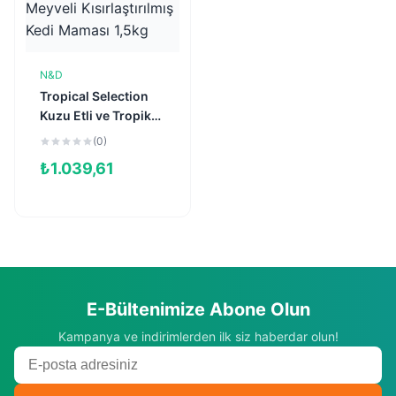
N&D
Sepete Ekle
Tropical Selection
Kuzu Etli ve Tropikal
Meyveli
(0)
Kısırlaştırılmış Kedi
₺
1.039,61
Maması 1,5kg
E-Bültenimize Abone Olun
Kampanya ve indirimlerden ilk siz haberdar olun!