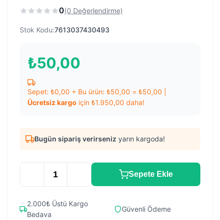
0
(0 Değerlendirme)
Stok Kodu:
7613037430493
₺
50,00
Sepet:
₺
0,00
+ Bu ürün:
₺
50,00
=
₺
50,00
|
Ücretsiz kargo
için
₺
1.950,00
daha!
Bugün sipariş verirseniz
yarın kargoda!
Sepete Ekle
2.000₺ Üstü Kargo
Güvenli Ödeme
Bedava