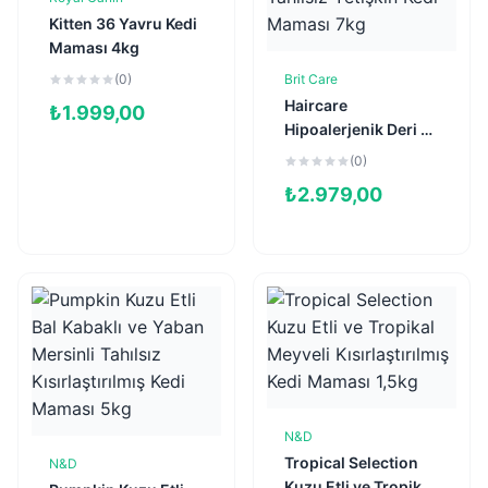
Sepete Ekle
Kitten 36 Yavru Kedi
Maması 4kg
(0)
Brit Care
Sepete Ekle
Haircare
₺
1.999,00
Hipoalerjenik Deri ve
Tüy Sağlığı için
(0)
Tahılsız Yetişkin
₺
2.979,00
Kedi Maması 7kg
N&D
Sepete Ekle
Tropical Selection
N&D
Sepete Ekle
Kuzu Etli ve Tropikal