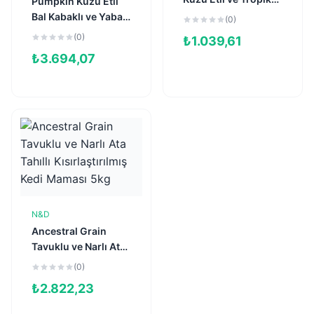
Pumpkin Kuzu Etli
Meyveli
Bal Kabaklı ve Yaban
(0)
Kısırlaştırılmış Kedi
Mersinli Tahılsız
(0)
₺
1.039,61
Maması 1,5kg
Kısırlaştırılmış Kedi
₺
3.694,07
Maması 5kg
N&D
Sepete Ekle
Ancestral Grain
Tavuklu ve Narlı Ata
Tahıllı
(0)
Kısırlaştırılmış Kedi
₺
2.822,23
Maması 5kg