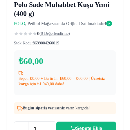
Polo Sade Muhabbet Kuşu Yemi
(400 g)
POLO
, Petibol Mağazasında Orijinal Satılmaktadır!
0
(0 Değerlendirme)
Stok Kodu:
8699004260019
₺
60,00
Sepet:
₺
0,00
+ Bu ürün:
₺
60,00
=
₺
60,00
|
Ücretsiz
kargo
için
₺
1.940,00
daha!
Bugün sipariş verirseniz
yarın kargoda!
Sepete Ekle