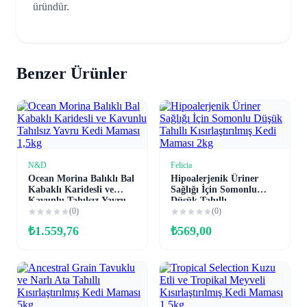
üründür.
Benzer Ürünler
N&D
Felicia
Sepete Ekle
Sepete Ekle
Ocean Morina Balıklı Bal
Hipoalerjenik Üriner
Kabaklı Karidesli ve
Sağlığı İçin Somonlu
Kavunlu Tahılsız Yavru
Düşük Tahıllı
Kedi Maması 1,5kg
(0)
Kısırlaştırılmış Kedi
(0)
Maması 2kg
₺
1.559,76
₺
569,00