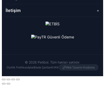
İletişim
+
© 2026 Petibol. Tüm hakları saklıdır.
Gizlilik Politikası
İptal&İade Şartları
KVKK
Web Tasarım Kodlama