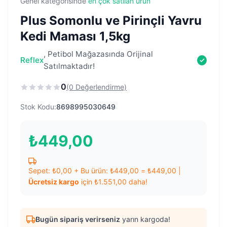
Genel kategorisinde
en çok satılan ürün
Plus Somonlu ve Pirinçli Yavru
Kedi Maması 1,5kg
, Petibol Mağazasında Orijinal
Reflex
Satılmaktadır!
0
(0 Değerlendirme)
Stok Kodu:
8698995030649
₺
449,00
Sepet:
₺
0,00
+ Bu ürün:
₺
449,00
=
₺
449,00
|
Ücretsiz kargo
için
₺
1.551,00
daha!
Bugün sipariş verirseniz
yarın kargoda!