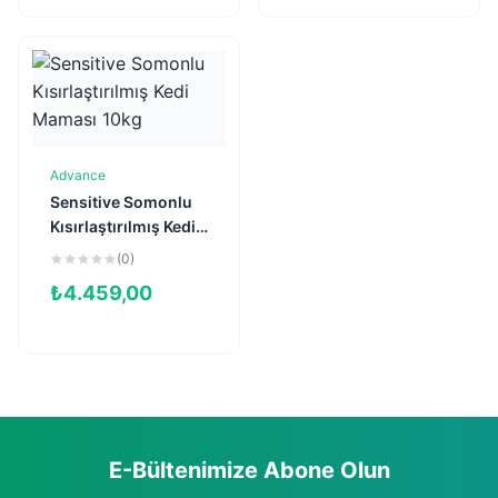
Advance
Sepete Ekle
Sensitive Somonlu
Kısırlaştırılmış Kedi
Maması 10kg
(0)
₺
4.459,00
E-Bültenimize Abone Olun