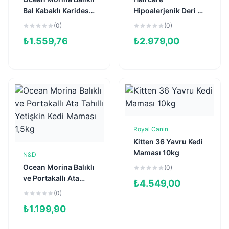
Bal Kabaklı Karidesli
Hipoalerjenik Deri ve
ve Kavunlu Tahılsız
Tüy Sağlığı için
(0)
(0)
Yavru Kedi Maması
Tahılsız Yetişkin
₺
1.559,76
₺
2.979,00
1,5kg
Kedi Maması 7kg
Royal Canin
Sepete Ekle
Kitten 36 Yavru Kedi
Maması 10kg
N&D
Sepete Ekle
Ocean Morina Balıklı
(0)
ve Portakallı Ata
₺
4.549,00
Tahıllı Yetişkin Kedi
(0)
Maması 1,5kg
₺
1.199,90