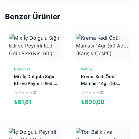
Benzer Ürünler
Dreamies
Wanpy
Sepete Ekle
Sepete Ekle
Mix İç Dolgulu Sığır
Krema Kedi Ödül
Etli ve Peynirli Kedi
Maması 14gr (50
Ödül Bisküvisi 60gr
Adet) (Karışık
(0)
(0)
Çeşitli)
₺
61,81
₺
699,00