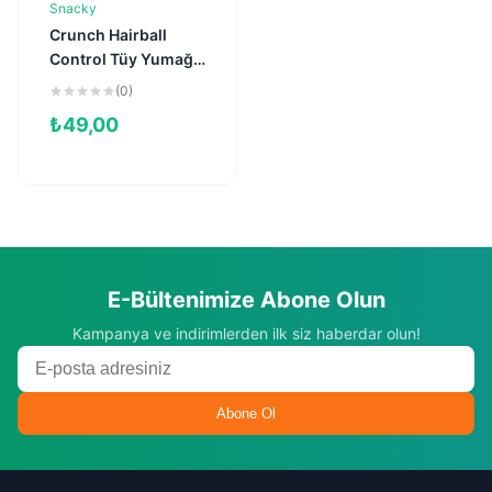
Snacky
Sepete Ekle
Crunch Hairball
Control Tüy Yumağı
Kontrolü için
(0)
Tavuklu Kedi Ödül
₺
49,00
Maması 60gr
E-Bültenimize Abone Olun
Kampanya ve indirimlerden ilk siz haberdar olun!
Abone Ol