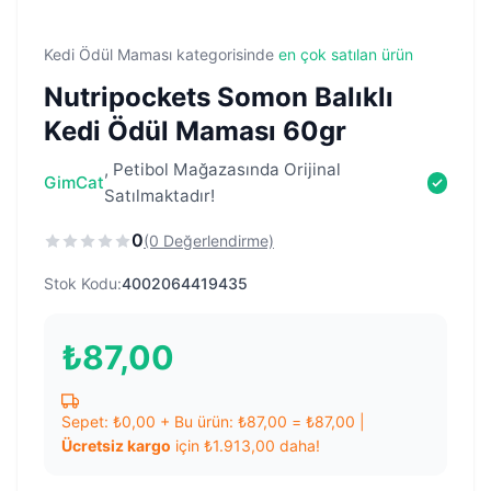
Kedi Ödül Maması kategorisinde
en çok satılan ürün
Nutripockets Somon Balıklı
Kedi Ödül Maması 60gr
, Petibol Mağazasında Orijinal
GimCat
Satılmaktadır!
0
(0 Değerlendirme)
Stok Kodu:
4002064419435
₺
87,00
Sepet:
₺
0,00
+ Bu ürün:
₺
87,00
=
₺
87,00
|
Ücretsiz kargo
için
₺
1.913,00
daha!