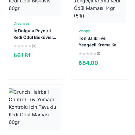
Dreamies
Sepete Ekle
İç Dolgulu Peynirli
Wanpy
Sepete Ekle
Kedi Ödül Bisküvisi
Ton Balıklı ve
60gr
Yengeçli Krema Kedi
(0)
Ödül Maması 14gr
(0)
₺
61,81
(5'li)
₺
84,00