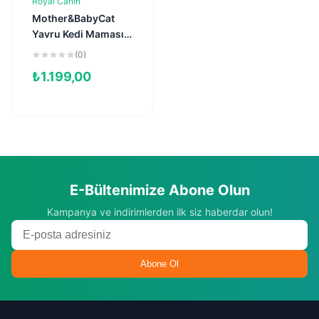
Royal Canin
Sepete Ekle
Mother&BabyCat
Yavru Kedi Maması
2kg
(0)
₺
1.199,00
E-Bültenimize Abone Olun
Kampanya ve indirimlerden ilk siz haberdar olun!
Abone Ol