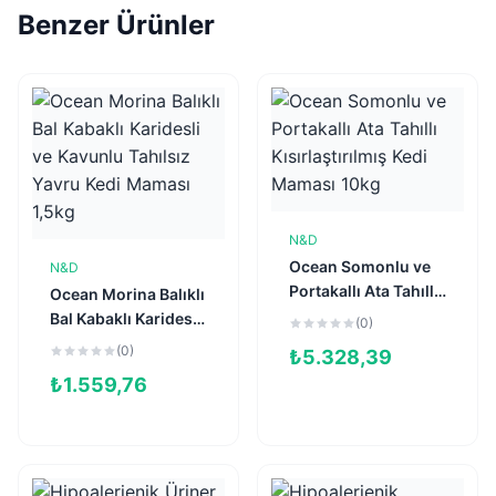
Benzer Ürünler
N&D
Sepete Ekle
Ocean Somonlu ve
N&D
Sepete Ekle
Portakallı Ata Tahıllı
Ocean Morina Balıklı
Kısırlaştırılmış Kedi
Bal Kabaklı Karidesli
(0)
Maması 10kg
ve Kavunlu Tahılsız
(0)
₺
5.328,39
Yavru Kedi Maması
₺
1.559,76
1,5kg