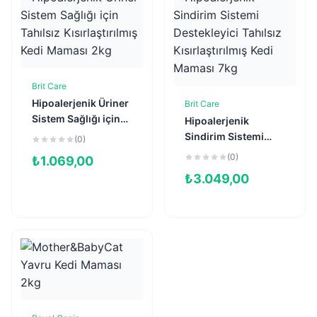
Brit Care
Sepete Ekle
Hipoalerjenik Üriner
Brit Care
Sepete Ekle
Sistem Sağlığı için
Hipoalerjenik
Tahılsız
Sindirim Sistemi
(0)
Kısırlaştırılmış Kedi
Destekleyici Tahılsız
(0)
₺
1.069,00
Maması 2kg
Kısırlaştırılmış Kedi
₺
3.049,00
Maması 7kg