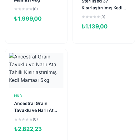
Sterilised 37
Kısırlaştırılmış Kedi
(0)
Maması 2kg
(0)
₺
1.999,00
₺
1.139,00
N&D
Sepete Ekle
Ancestral Grain
Tavuklu ve Narlı Ata
Tahıllı
(0)
Kısırlaştırılmış Kedi
₺
2.822,23
Maması 5kg