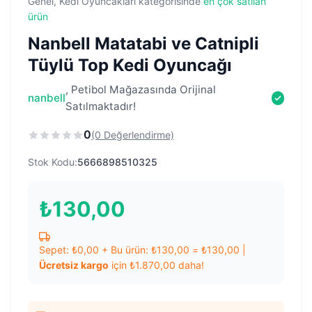
Genel, Kedi Oyuncakları kategorisinde
en çok satılan
ürün
Nanbell Matatabi ve Catnipli
Tüylü Top Kedi Oyuncağı
, Petibol Mağazasında Orijinal
nanbell
Satılmaktadır!
0
(0 Değerlendirme)
Stok Kodu:
5666898510325
₺
130,00
Sepet:
₺
0,00
+ Bu ürün:
₺
130,00
=
₺
130,00
|
Ücretsiz kargo
için
₺
1.870,00
daha!