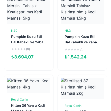
N&D
N&D
Sepete Ekle
Sepete Ekle
Pumpkin Kuzu Etli
Pumpkin Kuzu Etli
Bal Kabaklı ve Yaban
Bal Kabaklı ve Yaban
Mersinli Tahılsız
Mersinli Tahılsız
(0)
(0)
Kısırlaştırılmış Kedi
Kısırlaştırılmış Kedi
₺
3.694,07
₺
1.542,24
Maması 5kg
Maması 1,5kg
Royal Canin
Sepete Ekle
Kitten 36 Yavru Kedi
Royal Canin
Sepete Ekle
Maması 4kg