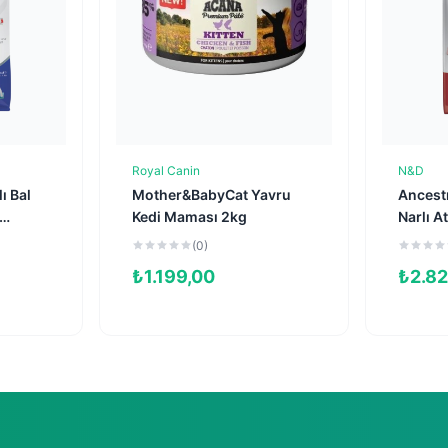
Royal Canin
N&D
e
Sepete Ekle
ı Bal
Mother&BabyCat Yavru
Ancestr
Kedi Maması 2kg
Narlı At
avru
Kısırlaş
(0)
Maması
₺
1.199,00
₺
2.8