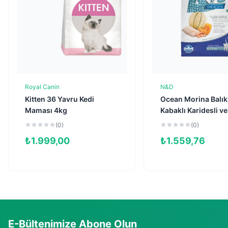
Royal Canin
N&D
Sepete Ekle
Sepete Ekl
Kitten 36 Yavru Kedi
Ocean Morina Balıkl
Maması 4kg
Kabaklı Karidesli ve
Kavunlu Tahılsız Y
(0)
(0)
Kedi Maması 1,5kg
₺
1.999,00
₺
1.559,76
E-Bültenimize Abone Olun