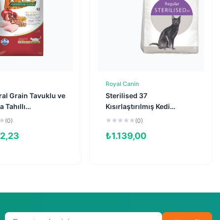
Royal Canin
Sepete Ekle
Sepete Ekle
al Grain Tavuklu ve
Sterilised 37
a Tahıllı
Kısırlaştırılmış Kedi
tırılmış Kedi
Maması 2kg
(0)
(0)
 5kg
22,23
₺
1.139,00