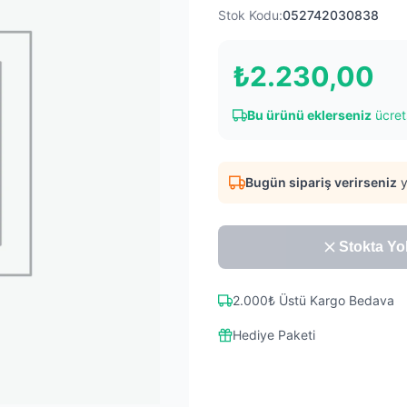
Stok Kodu:
052742030838
₺
2.230,00
Bu ürünü eklerseniz
ücret
Bugün sipariş verirseniz
y
Stokta Yo
2.000₺ Üstü Kargo Bedava
Hediye Paketi