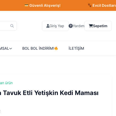
Güvenli Alışveriş!
Evcil Dostlarınız İçin 
Giriş Yap
Yardım
Sepetim
MSAL
BOL BOL İNDİRİM!
İLETİŞİM
lan ürün
n Tavuk Etli Yetişkin Kedi Maması
)