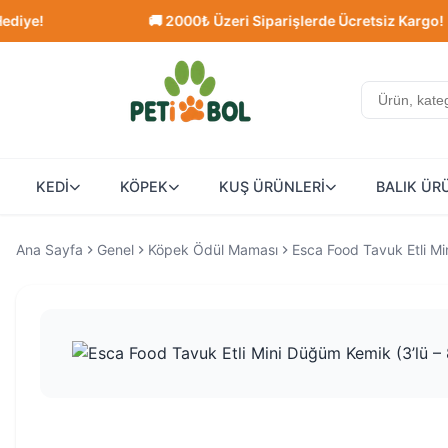
e!
🚚 2000₺ Üzeri Siparişlerde Ücretsiz Kargo!
KEDİ
KÖPEK
KUŞ ÜRÜNLERİ
BALIK ÜR
Ana Sayfa
Genel
Köpek Ödül Maması
Esca Food Tavuk Etli Mi