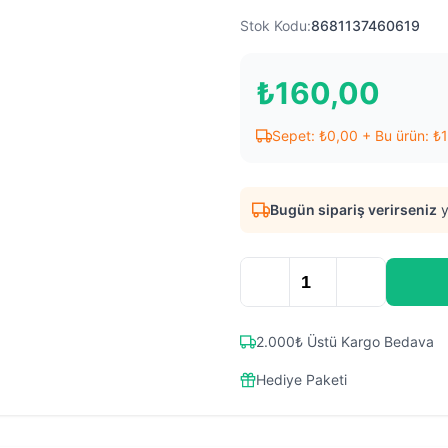
Stok Kodu:
8681137460619
₺
160,00
Sepet:
₺
0,00
+ Bu ürün:
₺
Bugün sipariş verirseniz
y
2.000₺ Üstü Kargo Bedava
Hediye Paketi