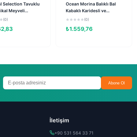
l Selection Tavuklu
Ocean Morina Balıklı Bal
ikal Meyveli
Kabaklı Karidesli ve
tırılmış Kedi
Kavunlu Tahılsız Yavru
(0)
(0)
 10kg
Kedi Maması 1,5kg
62,83
₺
1.559,76
Abone Ol
İletişim
+90 531 564 33 71