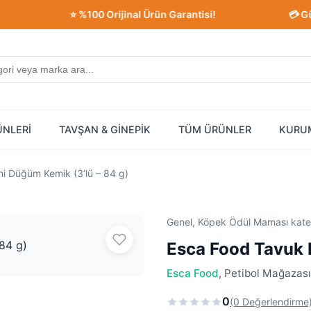
⭐ %100 Orijinal Ürün Garantisi!
💳 Güvenli
ÜNLERİ
TAVŞAN & GİNEPİK
TÜM ÜRÜNLER
KURU
ni Düğüm Kemik (3’lü – 84 g)
Genel, Köpek Ödül Maması kate
Esca Food Tavuk E
Esca Food
, Petibol Mağazası
0
(0 Değerlendirme