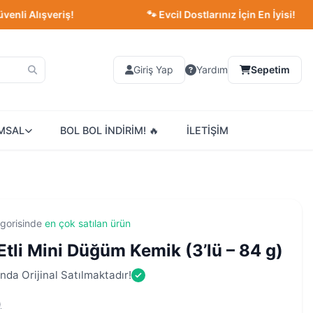
 Alışveriş!
🐾 Evcil Dostlarınız İçin En İyisi!
Giriş Yap
Yardım
Sepetim
MSAL
BOL BOL İNDİRİM! 🔥
İLETİŞİM
gorisinde
en çok satılan ürün
tli Mini Düğüm Kemik (3’lü – 84 g)
nda Orijinal Satılmaktadır!
)