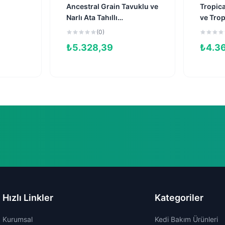
Ancestral Grain Tavuklu ve
Tropica
Narlı Ata Tahıllı
ve Trop
Kısırlaştırılmış Kedi
Kısırlaş
(0)
Maması 10kg
Maması
₺
5.328,39
₺
4.3
Hızlı Linkler
Kategoriler
Kurumsal
Kedi Bakım Ürünleri