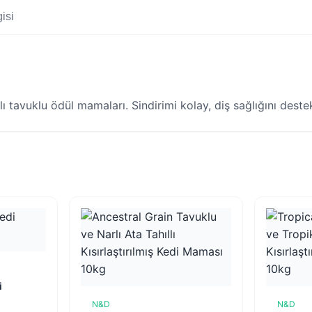
isi
lı tavuklu ödül mamaları. Sindirimi kolay, diş sağlığını deste
e
i
N&D
N&D
Sepete Ekle