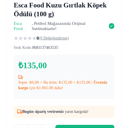
Esca Food Kuzu Gırtlak Köpek
Ödülü (100 g)
Esca
, Petibol Mağazasında Orijinal
Food
Satılmaktadır!
0
(0 Değerlendirme)
Stok Kodu:
8681137463535
₺
135,00
Sepet:
₺
0,00
+ Bu ürün:
₺
135,00
=
₺
135,00
|
Ücretsiz
kargo
için
₺
1.865,00
daha!
Bugün sipariş verirseniz
yarın kargoda!