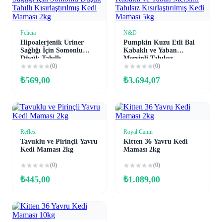
Felicia
N&D
Sepete Ekle
Sepete Ekle
Hipoalerjenik Üriner
Pumpkin Kuzu Etli Bal
Sağlığı İçin Somonlu
Kabaklı ve Yaban
Düşük Tahıllı
Mersinli Tahılsız
Kısırlaştırılmış Kedi
(0)
Kısırlaştırılmış Kedi
(0)
Maması 2kg
Maması 5kg
₺
569,00
₺
3.694,07
Reflex
Royal Canin
Sepete Ekle
Sepete Ekle
Tavuklu ve Pirinçli Yavru
Kitten 36 Yavru Kedi
Kedi Maması 2kg
Maması 2kg
(0)
(0)
₺
445,00
₺
1.089,00