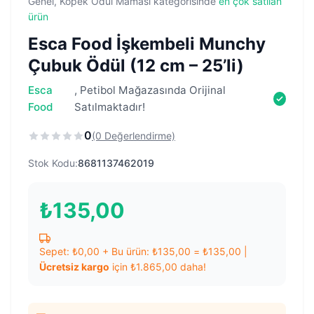
Genel, Köpek Ödül Maması kategorisinde
en çok satılan
ürün
Esca Food İşkembeli Munchy
Çubuk Ödül (12 cm – 25’li)
Esca
, Petibol Mağazasında Orijinal
Food
Satılmaktadır!
0
(0 Değerlendirme)
Stok Kodu:
8681137462019
₺
135,00
Sepet:
₺
0,00
+ Bu ürün:
₺
135,00
=
₺
135,00
|
Ücretsiz kargo
için
₺
1.865,00
daha!