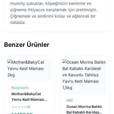
munchy çubuklar; köpeğinizin kemirme ve
çiğneme ihtiyacını karşılamak için üretilmiştir.
Çiğnemesi ve sindirimi kolay ve eğlenceli bir
ödüldür.
Benzer Ürünler
Royal Canin
Sepete Ekle
Mother&BabyCat
Yavru Kedi Maması
N&D
Sepete Ekle
2kg
Ocean Morina Balıklı
(0)
Bal Kabaklı Karidesli