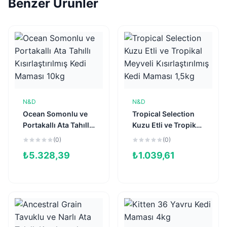
Benzer Ürünler
N&D
N&D
Sepete Ekle
Sepete Ekle
Ocean Somonlu ve
Tropical Selection
Portakallı Ata Tahıllı
Kuzu Etli ve Tropikal
Kısırlaştırılmış Kedi
Meyveli
(0)
(0)
Maması 10kg
Kısırlaştırılmış Kedi
₺
5.328,39
₺
1.039,61
Maması 1,5kg