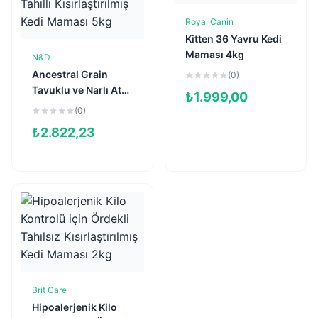
Royal Canin
Sepete Ekle
Kitten 36 Yavru Kedi
Maması 4kg
N&D
Sepete Ekle
Ancestral Grain
(0)
Tavuklu ve Narlı Ata
₺
1.999,00
Tahıllı
(0)
Kısırlaştırılmış Kedi
₺
2.822,23
Maması 5kg
Brit Care
Sepete Ekle
Hipoalerjenik Kilo