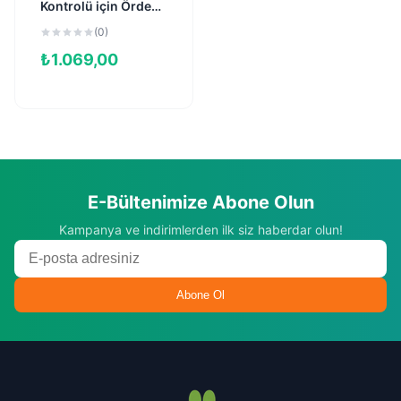
Kontrolü için Ördekli
Tahılsız
(0)
Kısırlaştırılmış Kedi
₺
1.069,00
Maması 2kg
E-Bültenimize Abone Olun
Kampanya ve indirimlerden ilk siz haberdar olun!
Abone Ol