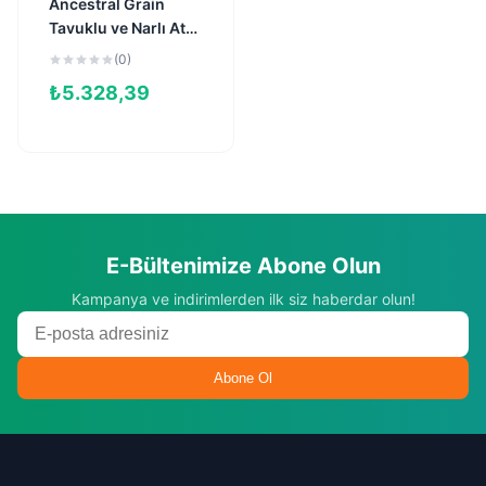
Ancestral Grain
Tavuklu ve Narlı Ata
Tahıllı
(0)
Kısırlaştırılmış Kedi
₺
5.328,39
Maması 10kg
E-Bültenimize Abone Olun
Kampanya ve indirimlerden ilk siz haberdar olun!
Abone Ol