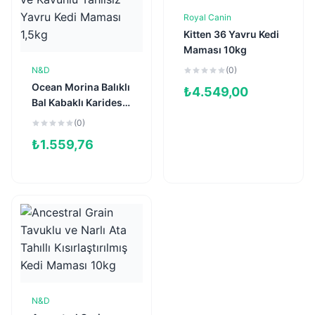
Royal Canin
Sepete Ekle
Kitten 36 Yavru Kedi
Maması 10kg
N&D
(0)
Sepete Ekle
Ocean Morina Balıklı
₺
4.549,00
Bal Kabaklı Karidesli
ve Kavunlu Tahılsız
(0)
Yavru Kedi Maması
₺
1.559,76
1,5kg
N&D
Sepete Ekle