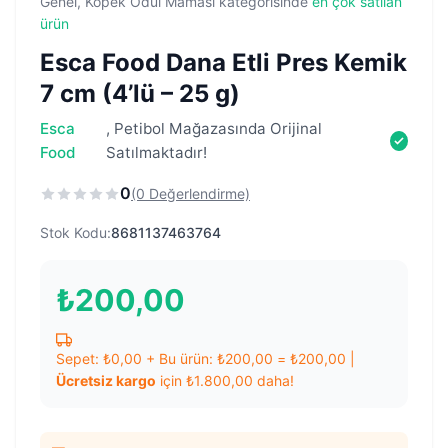
Genel, Köpek Ödül Maması kategorisinde
en çok satılan
ürün
Esca Food Dana Etli Pres Kemik
7 cm (4’lü – 25 g)
Esca
, Petibol Mağazasında Orijinal
Food
Satılmaktadır!
0
(0 Değerlendirme)
Stok Kodu:
8681137463764
₺
200,00
Sepet:
₺
0,00
+ Bu ürün:
₺
200,00
=
₺
200,00
|
Ücretsiz kargo
için
₺
1.800,00
daha!