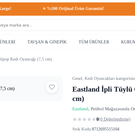
⭐ %100 Orijinal Ürün Garantisi!
💳 Güv
RÜNLERİ
TAVŞAN & GİNEPİK
TÜM ÜRÜNLER
KURU
olipop Kedi Oyuncağı (7,5 cm)
Genel, Kedi Oyuncakları kategorisi
Eastland İpli Tüylü
cm)
Eastland
, Petibol Mağazasında Ori
0
(0 Değerlendirme)
Stok Kodu:
8712695515104