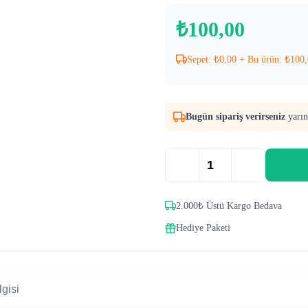
₺
100,00
Sepet:
₺
0,00
+ Bu ürün:
₺
100,
Bugün sipariş verirseniz
yarın
2.000₺ Üstü Kargo Bedava
Hediye Paketi
gisi