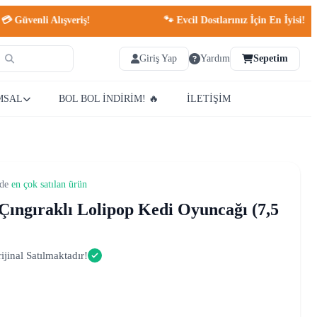
enli Alışveriş!
🐾 Evcil Dostlarınız İçin En İyisi!
Giriş Yap
Yardım
Sepetim
MSAL
BOL BOL İNDİRİM! 🔥
İLETİŞİM
nde
en çok satılan ürün
 Çıngıraklı Lolipop Kedi Oyuncağı (7,5
jinal Satılmaktadır!