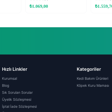
₺
1.069,00
₺
1.559,7
Hızlı Linkler
Kategoriler
Kurumsal
Kedi Bakım Ürünleri
Blog
Köpek Kuru Maması
Sık Sorulan Sorular
Üyelik Sözleşmesi
İptal İade Sözleşmesi