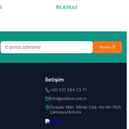
6
₺
1.039,61
Abone Ol
İletişim
+90 531 564 33 71
info@petibol.com.tr
Öveçler Mah. Mimar Cad. No:46-19/A
Çankaya/Ankara