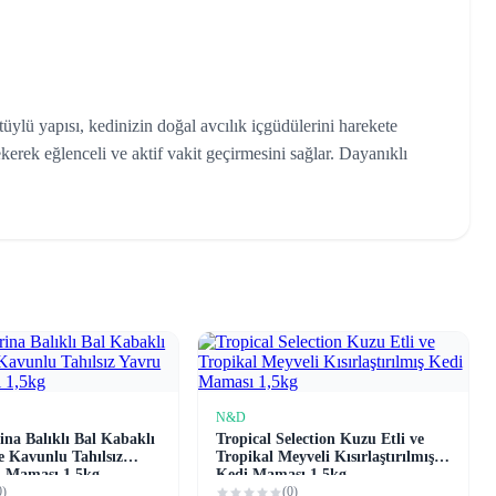
üylü yapısı, kedinizin doğal avcılık içgüdülerini harekete
çekerek eğlenceli ve aktif vakit geçirmesini sağlar. Dayanıklı
N&D
Sepete Ekle
Sepete Ekle
na Balıklı Bal Kabaklı
Tropical Selection Kuzu Etli ve
ve Kavunlu Tahılsız
Tropikal Meyveli Kısırlaştırılmış
i Maması 1,5kg
Kedi Maması 1,5kg
0)
(0)