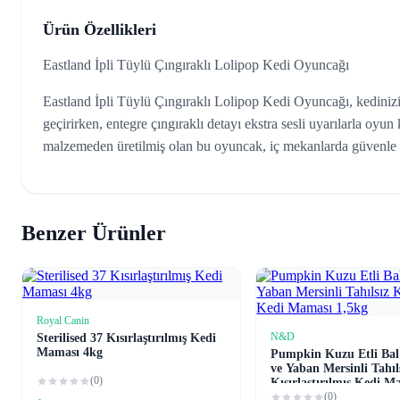
Ürün Özellikleri
Eastland İpli Tüylü Çıngıraklı Lolipop Kedi Oyuncağı
Eastland İpli Tüylü Çıngıraklı Lolipop Kedi Oyuncağı, kedinizin 
geçirirken, entegre çıngıraklı detayı ekstra sesli uyarılarla oyun
malzemeden üretilmiş olan bu oyuncak, iç mekanlarda güvenle kul
Benzer Ürünler
Royal Canin
Sepete Ekle
N&D
Sterilised 37 Kısırlaştırılmış Kedi
Sepete Ekl
Maması 4kg
Pumpkin Kuzu Etli Bal
ve Yaban Mersinli Tahıl
(0)
Kısırlaştırılmış Kedi M
(0)