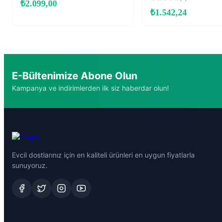
₺
2.099,00
₺
1.542,24
E-Bültenimize Abone Olun
Kampanya ve indirimlerden ilk siz haberdar olun!
Evcil dostlarınız için en kaliteli ürünleri en uygun fiyatlarla
sunuyoruz.