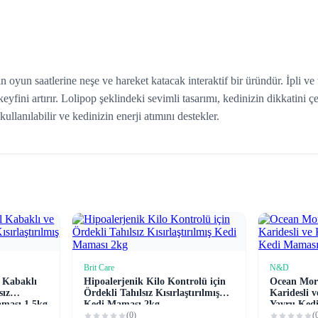
oyun saatlerine neşe ve hareket katacak interaktif bir üründür. İpli ve t
 keyfini artırır. Lolipop şeklindeki sevimli tasarımı, kedinizin dikkatini 
lanılabilir ve kedinizin enerji atımını destekler.
Brit Care
N&D
e
Sepete Ekle
 Kabaklı
Hipoalerjenik Kilo Kontrolü için
Ocean Mori
sız
Ördekli Tahılsız Kısırlaştırılmış
Karidesli 
aması 1,5kg
Kedi Maması 2kg
Yavru Ked
(0)
(