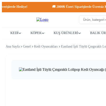
lerde Hediye!
🚚 2000₺ Üzeri Siparişlerde Ücretsiz Kargo!
KEDİ
KÖPEK
KUŞ ÜRÜNLERİ
BALIK Ü
Ana Sayfa
Genel
Kedi Oyuncakları
Eastland İpli Tüylü Çıngıraklı L