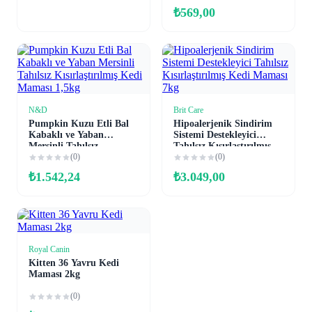
Maması 2kg
₺
569,00
N&D
Brit Care
Sepete Ekle
Sepete Ekle
Pumpkin Kuzu Etli Bal
Hipoalerjenik Sindirim
Kabaklı ve Yaban
Sistemi Destekleyici
Mersinli Tahılsız
Tahılsız Kısırlaştırılmış
Kısırlaştırılmış Kedi
(0)
Kedi Maması 7kg
(0)
Maması 1,5kg
₺
1.542,24
₺
3.049,00
Royal Canin
Sepete Ekle
Kitten 36 Yavru Kedi
Maması 2kg
(0)