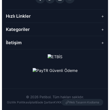
Hızlı Linkler
+
Kategoriler
+
İletişim
+
© 2026 Petibol. Tüm hakları saklıdır.
Gizlilik Politikası
İptal&İade Şartları
KVKK
Web Tasarım Kodlama