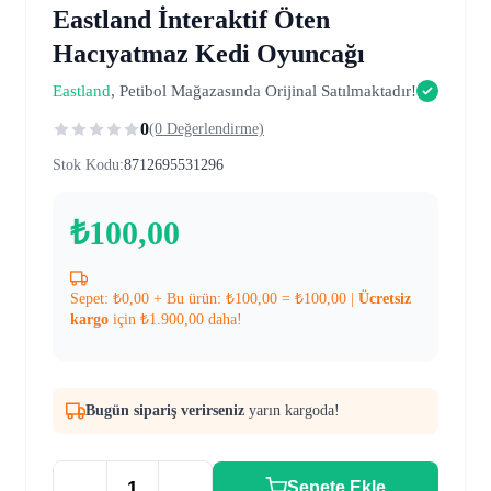
Eastland İnteraktif Öten
Hacıyatmaz Kedi Oyuncağı
Eastland
, Petibol Mağazasında Orijinal Satılmaktadır!
0
(0 Değerlendirme)
Stok Kodu:
8712695531296
₺
100,00
Sepet:
₺
0,00
+ Bu ürün:
₺
100,00
=
₺
100,00
|
Ücretsiz
kargo
için
₺
1.900,00
daha!
Bugün sipariş verirseniz
yarın kargoda!
Sepete Ekle