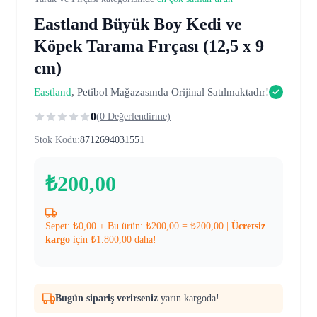
Eastland Büyük Boy Kedi ve
Köpek Tarama Fırçası (12,5 x 9
cm)
Eastland
, Petibol Mağazasında Orijinal Satılmaktadır!
0
(0 Değerlendirme)
Stok Kodu:
8712694031551
₺
200,00
Sepet:
₺
0,00
+ Bu ürün:
₺
200,00
=
₺
200,00
|
Ücretsiz
kargo
için
₺
1.800,00
daha!
Bugün sipariş verirseniz
yarın kargoda!