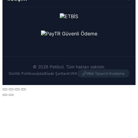
© 2026 Petibol. Tüm hakları saklıdır.
Gizlilik Politikası
İptal&İade Şartları
KVKK
Web Tasarım Kodlama