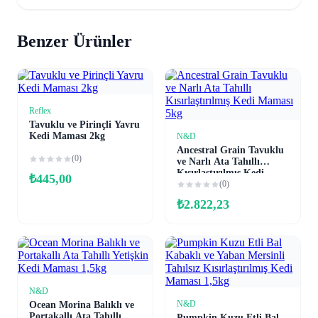
Benzer Ürünler
Reflex
Sepete Ekle
Tavuklu ve Pirinçli Yavru
Kedi Maması 2kg
N&D
Sepete Ekle
Ancestral Grain Tavuklu
(0)
ve Narlı Ata Tahıllı
Kısırlaştırılmış Kedi
₺
445,00
Maması 5kg
(0)
₺
2.822,23
N&D
Sepete Ekle
N&D
Ocean Morina Balıklı ve
Sepete Ekle
Portakallı Ata Tahıllı
Pumpkin Kuzu Etli Bal