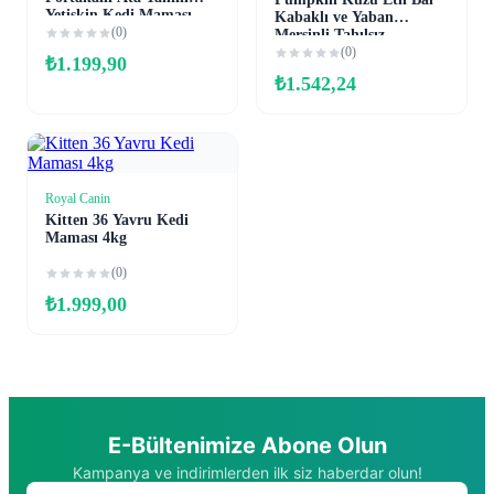
Yetişkin Kedi Maması
Kabaklı ve Yaban
1,5kg
(0)
Mersinli Tahılsız
Kısırlaştırılmış Kedi
(0)
₺
1.199,90
Maması 1,5kg
₺
1.542,24
Royal Canin
Sepete Ekle
Kitten 36 Yavru Kedi
Maması 4kg
(0)
₺
1.999,00
E-Bültenimize Abone Olun
Kampanya ve indirimlerden ilk siz haberdar olun!