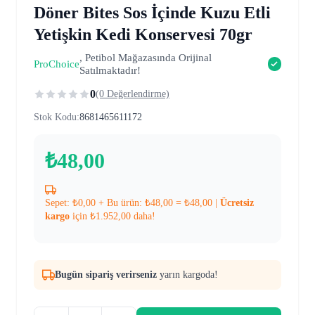
Döner Bites Sos İçinde Kuzu Etli
Yetişkin Kedi Konservesi 70gr
, Petibol Mağazasında Orijinal
ProChoice
Satılmaktadır!
0
(0 Değerlendirme)
Stok Kodu:
8681465611172
₺
48,00
Sepet:
₺
0,00
+ Bu ürün:
₺
48,00
=
₺
48,00
|
Ücretsiz
kargo
için
₺
1.952,00
daha!
Bugün sipariş verirseniz
yarın kargoda!