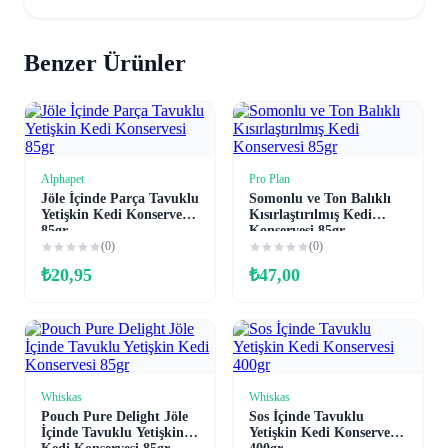
Benzer Ürünler
Alphapet
Pro Plan
Sepete Ekle
Sepete Ekle
Jöle İçinde Parça Tavuklu
Somonlu ve Ton Balıklı
Yetişkin Kedi Konservesi
Kısırlaştırılmış Kedi
85gr
Konservesi 85gr
(0)
(0)
₺
20,95
₺
47,00
Whiskas
Whiskas
Sepete Ekle
Sepete Ekle
Pouch Pure Delight Jöle
Sos İçinde Tavuklu
İçinde Tavuklu Yetişkin
Yetişkin Kedi Konservesi