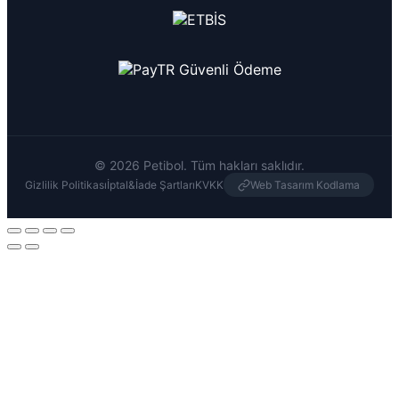
© 2026 Petibol. Tüm hakları saklıdır.
Gizlilik Politikası
İptal&İade Şartları
KVKK
Web Tasarım Kodlama