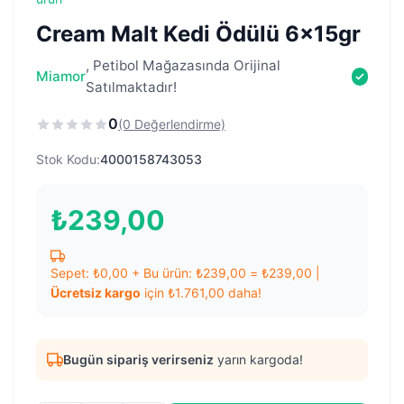
Cream Malt Kedi Ödülü 6x15gr
, Petibol Mağazasında Orijinal
Miamor
Satılmaktadır!
0
(0 Değerlendirme)
Stok Kodu:
4000158743053
₺
239,00
Sepet:
₺
0,00
+ Bu ürün:
₺
239,00
=
₺
239,00
|
Ücretsiz kargo
için
₺
1.761,00
daha!
Bugün sipariş verirseniz
yarın kargoda!