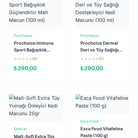
ProChoice
ProChoice
Sepete Ekle
Sepete Ekle
Prochoice Immune
Prochoice Dermal
Sport Bağışıklık
Deri ve Tüy Sağlığı
Güçlendirici Malt
Destekleyici Kedi
(0)
(0)
Macun (100 ml)
Macunu (100 ml)
₺
290,00
₺
290,00
Esca Food
Stokta Yok
Esca Food Vitafeline
GimCat
Sepete Ekle
Paste (100 g)
Malt-Soft Extra Tüy