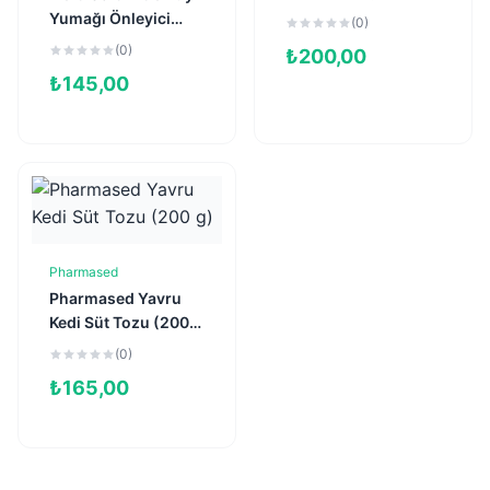
Yumağı Önleyici
(0)
Kedi Macunu 20gr
(0)
₺
200,00
₺
145,00
Pharmased
Sepete Ekle
Pharmased Yavru
Kedi Süt Tozu (200
g)
(0)
₺
165,00