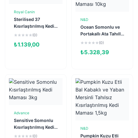
Royal Canin
Sepete Ekle
Sterilised 37
N&D
Sepete Ekle
Kısırlaştırılmış Kedi
Ocean Somonlu ve
Maması 2kg
Portakallı Ata Tahıllı
(0)
Kısırlaştırılmış Kedi
(0)
₺
1.139,00
Maması 10kg
₺
5.328,39
Advance
Sepete Ekle
Sensitive Somonlu
Kısırlaştırılmış Kedi
N&D
Sepete Ekle
Maması 3kg
Pumpkin Kuzu Etli
(0)