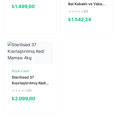
Bal Kabaklı ve Yaban
₺
1.499,00
Mersinli Tahılsız
(0)
Kısırlaştırılmış Kedi
₺
1.542,24
Maması 1,5kg
Royal Canin
Sepete Ekle
Sterilised 37
Kısırlaştırılmış Kedi
Maması 4kg
(0)
₺
2.099,00