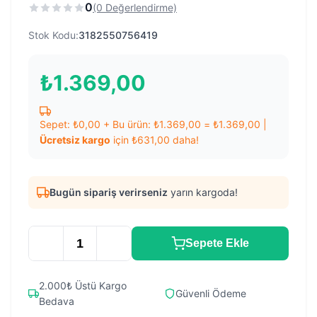
0
(0 Değerlendirme)
Stok Kodu:
3182550756419
₺
1.369,00
Sepet:
₺
0,00
+ Bu ürün:
₺
1.369,00
=
₺
1.369,00
|
Ücretsiz kargo
için
₺
631,00
daha!
Bugün sipariş verirseniz
yarın kargoda!
Sepete Ekle
2.000₺ Üstü Kargo
Güvenli Ödeme
Bedava