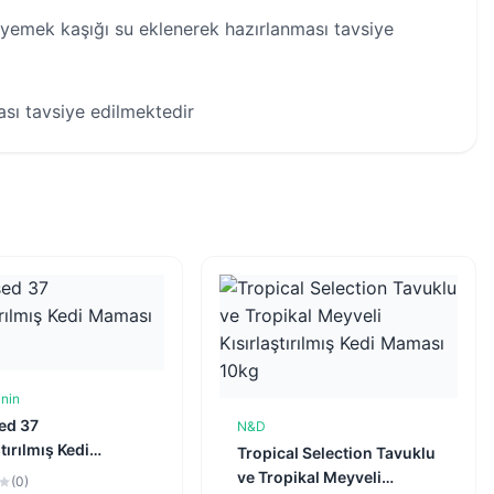
 4 yemek kaşığı su eklenerek hazırlanması tavsiye
sı tavsiye edilmektedir
nin
Sepete Ekle
sed 37
N&D
Sepete Ekle
tırılmış Kedi
Tropical Selection Tavuklu
 15kg
ve Tropikal Meyveli
(0)