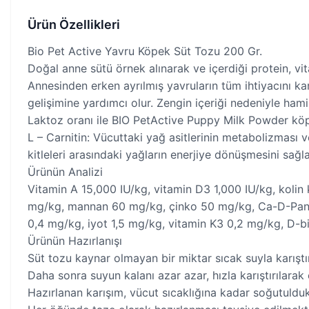
Ürün Özellikleri
Bio Pet Active Yavru Köpek Süt Tozu 200 Gr.
Doğal anne sütü örnek alınarak ve içerdiği protein, vit
Annesinden erken ayrılmış yavruların tüm ihtiyacını ka
gelişimine yardımcı olur. Zengin içeriği nedeniyle ham
Laktoz oranı ile BIO PetActive Puppy Milk Powder köpeğ
L – Carnitin: Vücuttaki yağ asitlerinin metabolizması 
kitleleri arasındaki yağların enerjiye dönüşmesini sağla
Ürünün Analizi
Vitamin A 15,000 IU/kg, vitamin D3 1,000 IU/kg, koli
mg/kg, mannan 60 mg/kg, çinko 50 mg/kg, Ca-D-Panto
0,4 mg/kg, iyot 1,5 mg/kg, vitamin K3 0,2 mg/kg, D-b
Ürünün Hazırlanışı
Süt tozu kaynar olmayan bir miktar sıcak suyla karıştırı
Daha sonra suyun kalanı azar azar, hızla karıştırılarak e
Hazırlanan karışım, vücut sıcaklığına kadar soğutuldukt