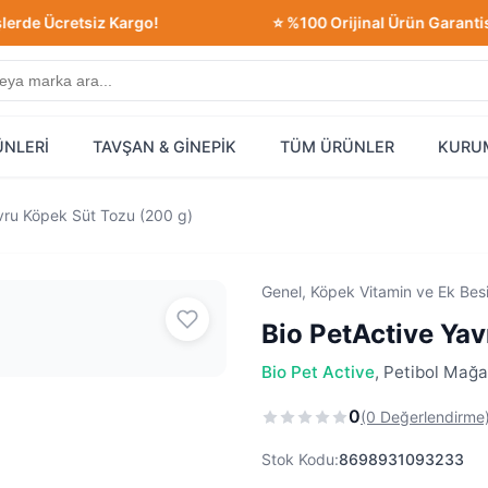
cretsiz Kargo!
⭐ %100 Orijinal Ürün Garantisi!
ÜNLERİ
TAVŞAN & GİNEPİK
TÜM ÜRÜNLER
KURU
vru Köpek Süt Tozu (200 g)
Genel, Köpek Vitamin ve Ek Bes
Bio PetActive Ya
Bio Pet Active
, Petibol Mağa
0
(0 Değerlendirme
Stok Kodu:
8698931093233