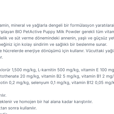
amin, mineral ve yağlarla dengeli bir formülasyon yaratılara
rşılayan BIO PetActive Puppy Milk Powder gerekli tüm vitami
ilelik ve süt verme dönemindeki annenin, yaşlı ve güçsüz ye
iniz için kolay sindirim ve sağlıklı bir beslenme sunar.
ve hücrelerde enerjiye dönüşümü için kullanır. Vücuttaki yağl
r.
n klorür 1,500 mg/kg, L-karnitin 500 mg/kg, vitamin E 100 m
thenate 20 mg/kg, vitamin B2 5 mg/kg, vitamin B1 2 mg/k
iotin 0,2 mg/kg, selenyum 0,1 mg/kg, vitamin B12 0,05 mg/
lır.
klenir ve homojen bir hal alana kadar karıştırılır.
an sonra kullanılır.