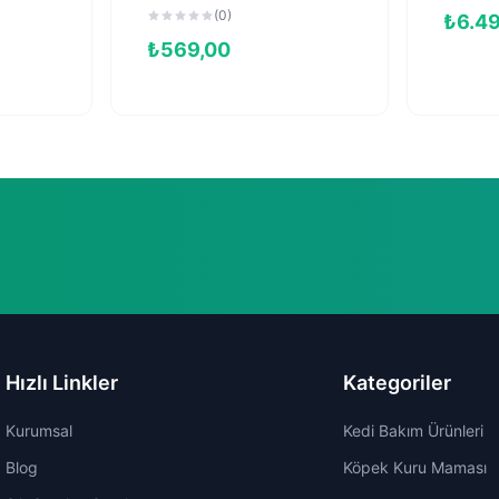
Düşük Tahıllı
(0)
₺
6.4
Kısırlaştırılmış Kedi
₺
569,00
Maması 2kg
Hızlı Linkler
Kategoriler
Kurumsal
Kedi Bakım Ürünleri
Blog
Köpek Kuru Maması