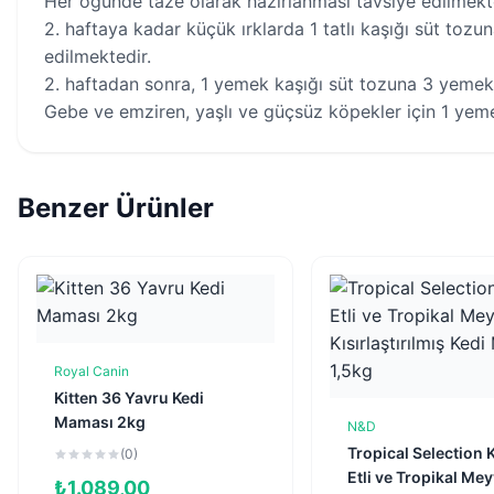
Her öğünde taze olarak hazırlanması tavsiye edilmekt
2. haftaya kadar küçük ırklarda 1 tatlı kaşığı süt tozu
edilmektedir.
2. haftadan sonra, 1 yemek kaşığı süt tozuna 3 yemek 
Gebe ve emziren, yaşlı ve güçsüz köpekler için 1 yem
Benzer Ürünler
Royal Canin
Sepete Ekle
Kitten 36 Yavru Kedi
Maması 2kg
N&D
Sepete Ekl
Tropical Selection 
(0)
Etli ve Tropikal Mey
₺
1.089,00