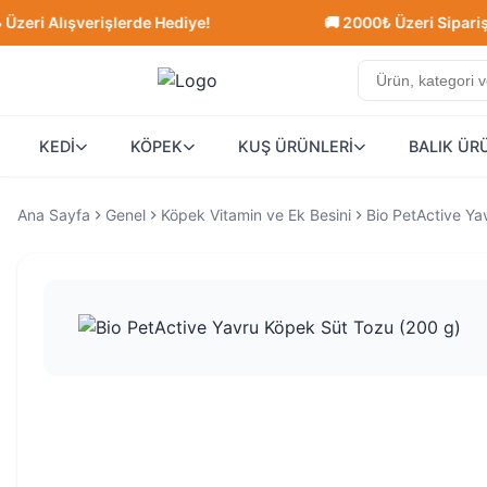
lışverişlerde Hediye!
🚚 2000₺ Üzeri Siparişlerde Ü
KEDİ
KÖPEK
KUŞ ÜRÜNLERİ
BALIK ÜR
Ana Sayfa
Genel
Köpek Vitamin ve Ek Besini
Bio PetActive Ya