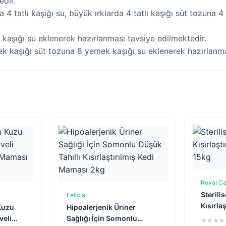
edir.
na 4 tatlı kaşığı su, büyük ırklarda 4 tatlı kaşığı süt tozuna
kaşığı su eklenerek hazırlanması tavsiye edilmektedir.
ek kaşığı süt tozuna 8 yemek kaşığı su eklenerek hazırlanma
Royal Ca
Sterili
Felicia
e
Sepete Ekle
Kısırlaş
Kuzu
Hipoalerjenik Üriner
Maması
veli
Sağlığı İçin Somonlu