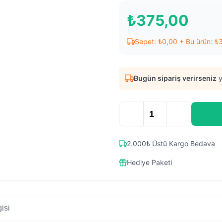
₺
375,00
Sepet:
₺
0,00
+ Bu ürün:
₺
Bugün sipariş verirseniz
y
2.000₺ Üstü Kargo Bedava
Hediye Paketi
isi