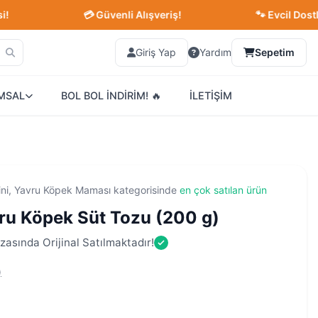
💳 Güvenli Alışveriş!
🐾 Evcil Dostlarınız İ
Giriş Yap
Yardım
Sepetim
MSAL
BOL BOL İNDİRİM! 🔥
İLETİŞİM
ini, Yavru Köpek Maması kategorisinde
en çok satılan ürün
vru Köpek Süt Tozu (200 g)
zasında Orijinal Satılmaktadır!
)