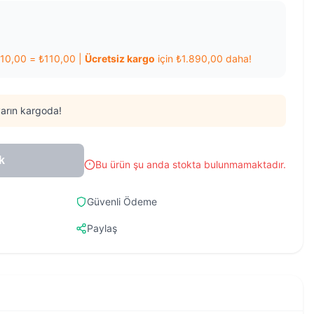
110,00
=
₺
110,00
|
Ücretsiz kargo
için
₺
1.890,00
daha!
arın kargoda!
k
Bu ürün şu anda stokta bulunmamaktadır.
Güvenli Ödeme
Paylaş