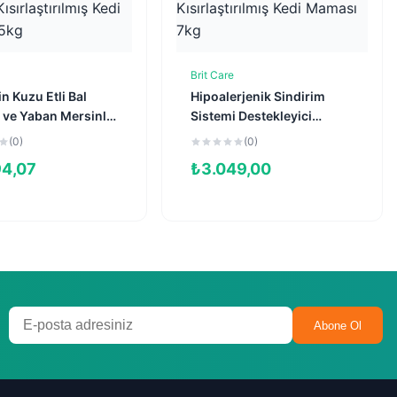
Brit Care
Sepete Ekle
Sepete Ekle
 Kuzu Etli Bal
Hipoalerjenik Sindirim
 ve Yaban Mersinli
Sistemi Destekleyici
 Kısırlaştırılmış
Tahılsız Kısırlaştırılmış
(0)
(0)
aması 5kg
Kedi Maması 7kg
94,07
₺
3.049,00
Abone Ol