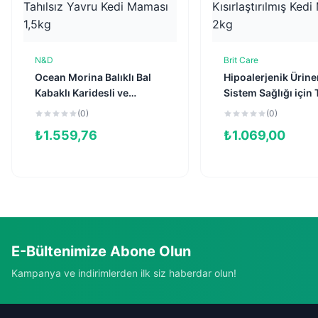
N&D
Brit Care
Sepete Ekle
Sepete Ekl
Ocean Morina Balıklı Bal
Hipoalerjenik Ürine
Kabaklı Karidesli ve
Sistem Sağlığı için 
Kavunlu Tahılsız Yavru
Kısırlaştırılmış Kedi
(0)
(0)
Kedi Maması 1,5kg
Maması 2kg
₺
1.559,76
₺
1.069,00
E-Bültenimize Abone Olun
Kampanya ve indirimlerden ilk siz haberdar olun!