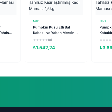
N&D
N&D
e
Sepete Ekle
r
Pumpkin Kuzu Etli Bal
Pumpkin
Tahılsız
Kabaklı ve Yaban Mersinli
Kabaklı
Tahılsız Kısırlaştırılmış
Tahılsız
(0)
Kedi Maması 1,5kg
Kedi M
₺
1.542,24
₺
3.6