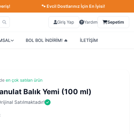
🐾 Evcil Dostlarınız İçin En İyisi!
🚀 Tr
Giriş Yap
Yardım
Sepetim
MSAL
BOL BOL İNDİRİM! 🔥
İLETİŞİM
nde
en çok satılan ürün
anulat Balık Yemi (100 ml)
ijinal Satılmaktadır!
)