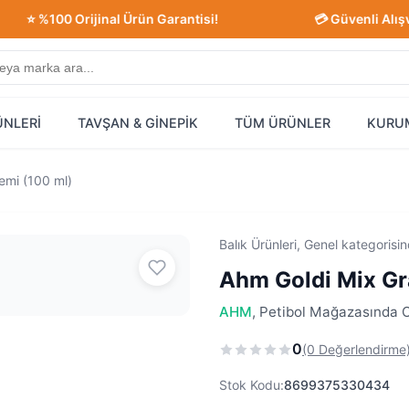
%100 Orijinal Ürün Garantisi!
💳 Güvenli Alışveriş!
ÜNLERİ
TAVŞAN & GİNEPİK
TÜM ÜRÜNLER
KURU
emi (100 ml)
Balık Ürünleri, Genel kategorisi
Ahm Goldi Mix Gr
AHM
, Petibol Mağazasında Or
0
(0 Değerlendirme
Stok Kodu:
8699375330434