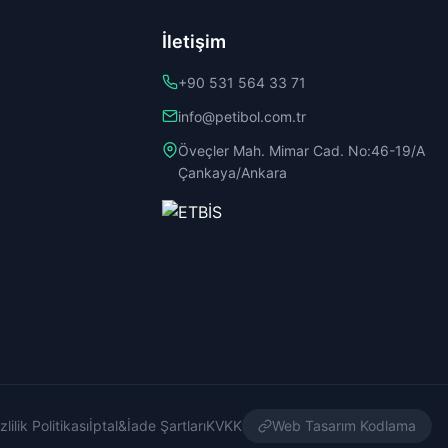
İletişim
+90 531 564 33 71
info@petibol.com.tr
Öveçler Mah. Mimar Cad. No:46-19/A
Çankaya/Ankara
zlilik Politikası
İptal&İade Şartları
KVKK
Web Tasarım Kodlama