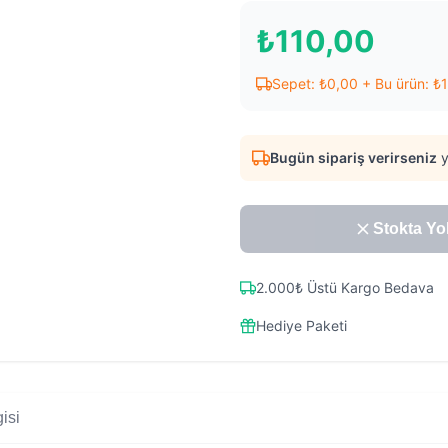
₺
110,00
Sepet:
₺
0,00
+ Bu ürün:
₺
Bugün sipariş verirseniz
y
Stokta Yo
2.000₺ Üstü Kargo Bedava
Hediye Paketi
isi