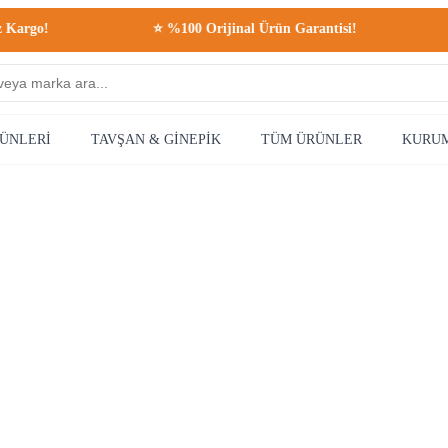
argo!
⭐ %100 Orijinal Ürün Garantisi!

RÜNLERİ
TAVŞAN & GİNEPİK
TÜM ÜRÜNLER
KURU