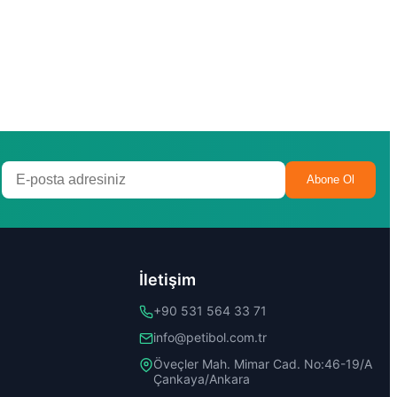
Abone Ol
İletişim
+90 531 564 33 71
info@petibol.com.tr
Öveçler Mah. Mimar Cad. No:46-19/A
Çankaya/Ankara