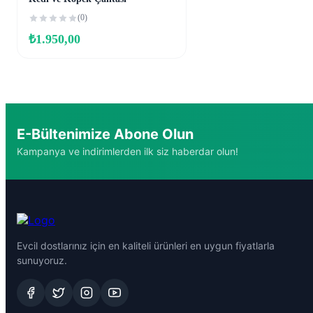
(0)
₺
1.950,00
E-Bültenimize Abone Olun
Kampanya ve indirimlerden ilk siz haberdar olun!
Evcil dostlarınız için en kaliteli ürünleri en uygun fiyatlarla
sunuyoruz.