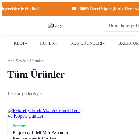
verişlerde Hediye!
🚚 2000₺ Üzeri Siparişlerde Ücretsiz K
KEDİ
KÖPEK
KUŞ ÜRÜNLERİ
BALIK Ü
Ana Sayfa
Ürünler
Tüm Ürünler
1 sonuç gösteriliyor
Petpretty
Stokta Yok
Petpretty Fileli Mor Astronot
Kedi ve Köpek Çantası