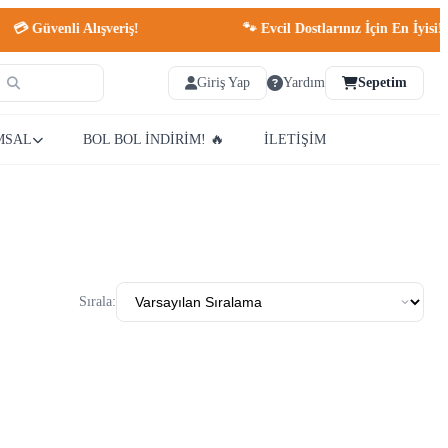
 Güvenli Alışveriş!
🐾 Evcil Dostlarınız İçin En İyisi!
Giriş Yap
Yardım
Sepetim
MSAL
BOL BOL İNDİRİM! 🔥
İLETİŞİM
Sırala: