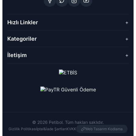
Hızlı Linkler
+
Kategoriler
+
İletişim
+
© 2026 Petibol. Tüm hakları saklıdır.
Gizlilik Politikası
İptal&İade Şartları
KVKK
Web Tasarım Kodlama